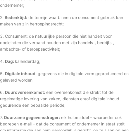
ondernemer;
2.
Bedenktijd:
de termijn waarbinnen de consument gebruik kan
maken van zijn herroepingsrecht;
3. Consument: de natuurlijke persoon die niet handelt voor
doeleinden die verband houden met zijn handels-, bedrijfs-,
ambachts- of beroepsactiviteit;
4.
Dag:
kalenderdag;
5.
Digitale inhoud:
gegevens die in digitale vorm geproduceerd en
geleverd worden;
6.
Duurovereenkomst:
een overeenkomst die strekt tot de
regelmatige levering van zaken, diensten en/of digitale inhoud
gedurende een bepaalde periode;
7.
Duurzame gegevensdrager:
elk hulpmiddel – waaronder ook
begrepen e-mail – dat de consument of ondernemer in staat stelt
om informatie die aan hem persoonlijk is gericht, op te slaan op een