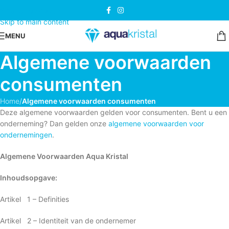
Skip to navigation
Skip to main content
MENU
Algemene voorwaarden
consumenten
Home
/
Algemene voorwaarden consumenten
Deze algemene voorwaarden gelden voor consumenten. Bent u een
onderneming? Dan gelden onze
algemene voorwaarden voor
ondernemingen
.
Algemene Voorwaarden Aqua Kristal
Inhoudsopgave:
Artikel 1 – Definities
Artikel 2 – Identiteit van de ondernemer