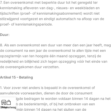
7. Een overeenkomst met beperkte duur tot het geregeld ter
kennismaking afleveren van dag-, nieuws- en weekbladen en
tijdschriften (proef- of kennismakingsabonnement) wordt niet
stilzwijgend voortgezet en eindigt automatisch na afloop van de
proef- of kennismakingsperiode.
Duur:
8. Als een overeenkomst een duur van meer dan een jaar heeft, mag
de consument na een jaar de overeenkomst te allen tijde met een
opzegtermijn van ten hoogste één maand opzeggen, tenzij de
redelijkheid en billijkheid zich tegen opzegging vóór het einde van
de overeengekomen duur verzetten.
Artikel 15 – Betaling
1. Voor zover niet anders is bepaald in de overeenkomst of
aanvullende voorwaarden, dienen de door de consument
verschuldigde bedragen te worden voldaan binnen 14 dagen na het
ingaan van de bedenktermijn, of bij het ontbreken van een
Shop
Winkelwagen
bedenktermijn binnen 14 dagen na het sluiten van de