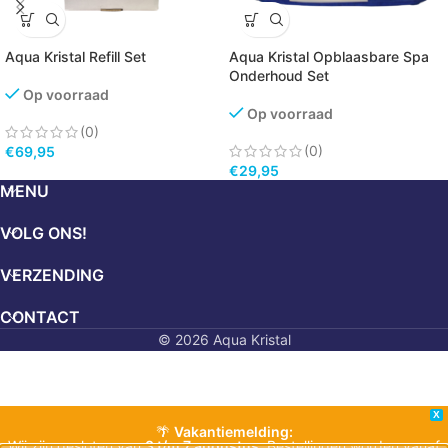
Aqua Kristal Refill Set
Aqua Kristal Opblaasbare Spa
Onderhoud Set
Op voorraad
Op voorraad
(0)
(0)
€
69,95
€
29,95
MENU
VOLG ONS!
VERZENDING
CONTACT
© 2026 Aqua Kristal
X
🌴
Vakantiemelding:
Wij zijn gesloten van
3 t/m 7 augustus
. Bestellingen worden vanaf